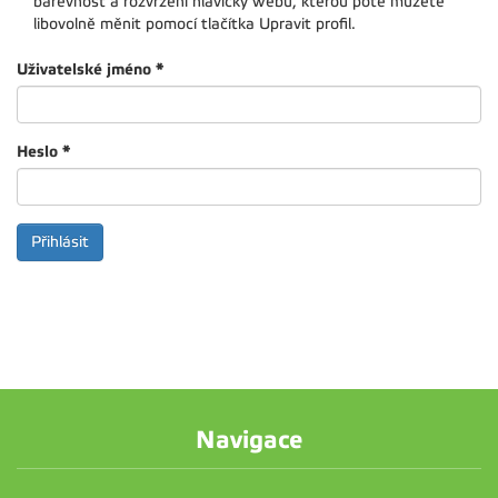
barevnost a rozvržení hlavičky webu, kterou poté můžete
libovolně měnit pomocí tlačítka Upravit profil.
Uživatelské jméno
*
Heslo
*
Navigace