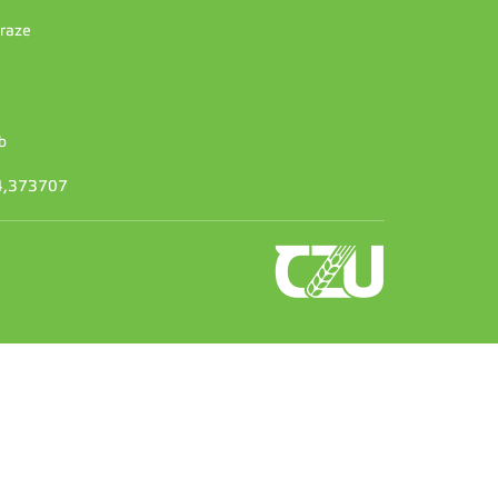
Praze
b
14,373707