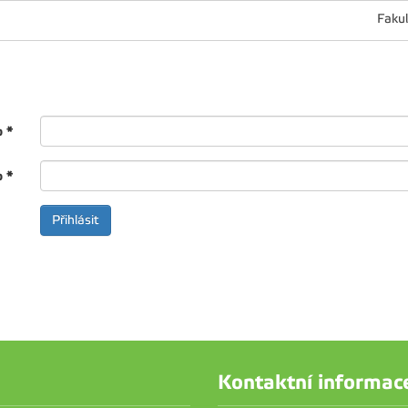
Fakul
o
*
o
*
Kontaktní informac