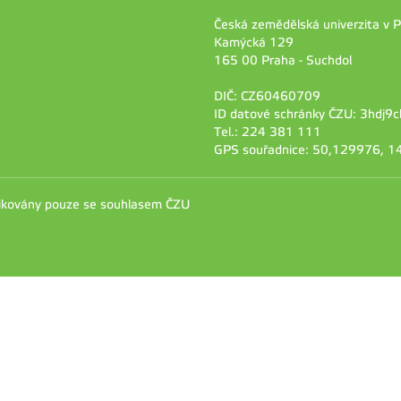
Česká zemědělská univerzita v 
Kamýcká 129
165 00 Praha - Suchdol
DIČ: CZ60460709
ID datové schránky ČZU: 3hdj9c
Tel.: 224 381 111
GPS souřadnice: 50,129976, 
likovány pouze se souhlasem ČZU