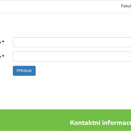
Fakul
o
*
o
*
Kontaktní informac