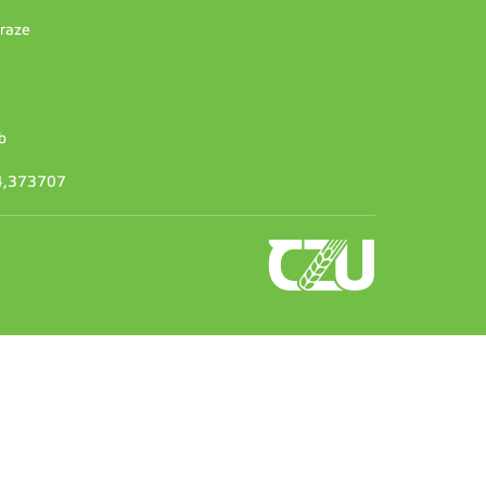
Praze
b
14,373707