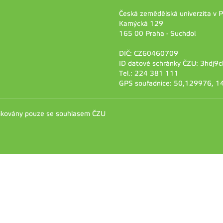
Česká zemědělská univerzita v 
Kamýcká 129
165 00 Praha - Suchdol
DIČ: CZ60460709
ID datové schránky ČZU: 3hdj9c
Tel.: 224 381 111
GPS souřadnice: 50,129976, 
likovány pouze se souhlasem ČZU