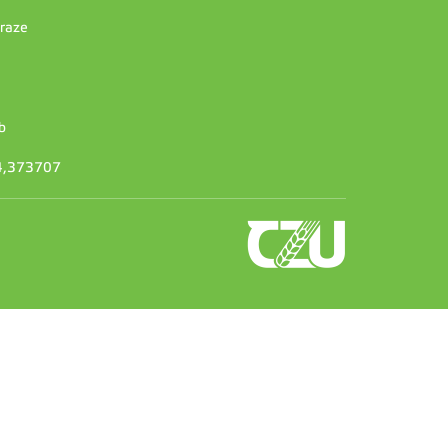
Praze
b
14,373707