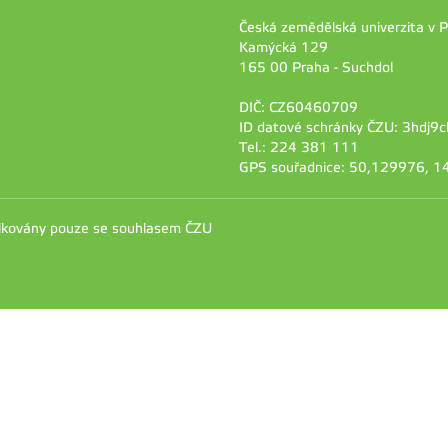
Česká zemědělská univerzita v 
Kamýcká 129
165 00 Praha - Suchdol
DIČ: CZ60460709
ID datové schránky ČZU: 3hdj9c
Tel.: 224 381 111
GPS souřadnice: 50,129976, 
likovány pouze se souhlasem ČZU