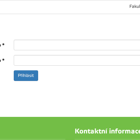
Fakul
o
*
o
*
Kontaktní informac