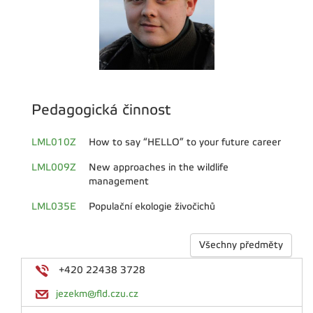
Pedagogická činnost
LML010Z
How to say “HELLO” to your future career
LML009Z
New approaches in the wildlife
management
LML035E
Populační ekologie živočichů
Všechny předměty
+420 22438 3728
jezekm@fld.czu.cz