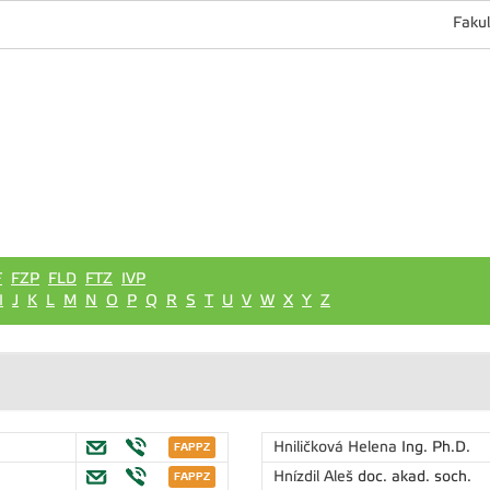
Fakul
F
FZP
FLD
FTZ
IVP
I
J
K
L
M
N
O
P
Q
R
S
T
U
V
W
X
Y
Z
Hniličková Helena
Ing. Ph.D.
Hnízdil Aleš
doc. akad. soch.