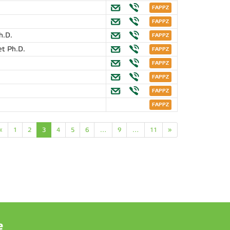
h.D.
et Ph.D.
«
1
2
3
4
5
6
…
9
…
11
»
e