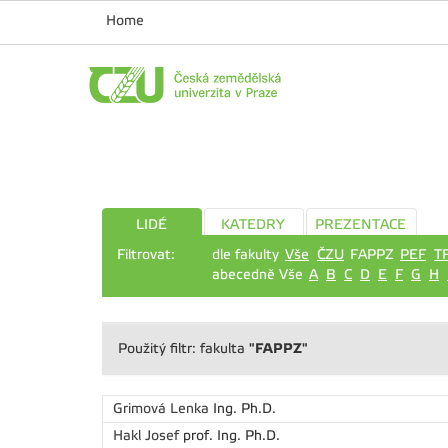
Home
LIDÉ
KATEDRY
PREZENTACE
Filtrovat:
dle fakulty
Vše
ČZU
FAPPZ
PEF
T
abecedně Vše
A
B
C
D
E
F
G
H
"FAPPZ"
Použitý filtr: fakulta
Grimová Lenka
Ing. Ph.D.
Hakl Josef
prof. Ing. Ph.D.