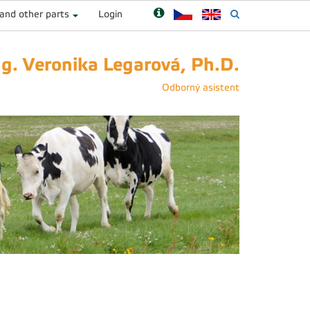
 and other parts
Login
ng. Veronika Legarová, Ph.D.
Odborný asistent