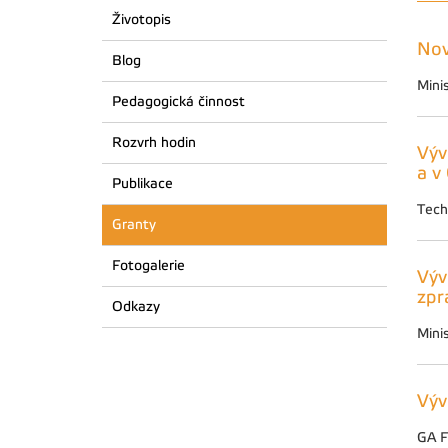
Životopis
Nov
Blog
Mini
Pedagogická činnost
Rozvrh hodin
Výv
a v
Publikace
Tech
Granty
Fotogalerie
Výv
zpr
Odkazy
Mini
Výv
GA 