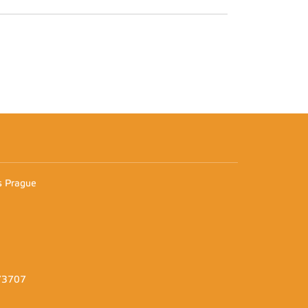
n
es Prague
373707