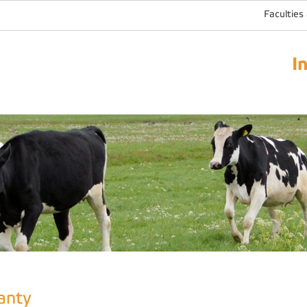
Faculties
I
anty