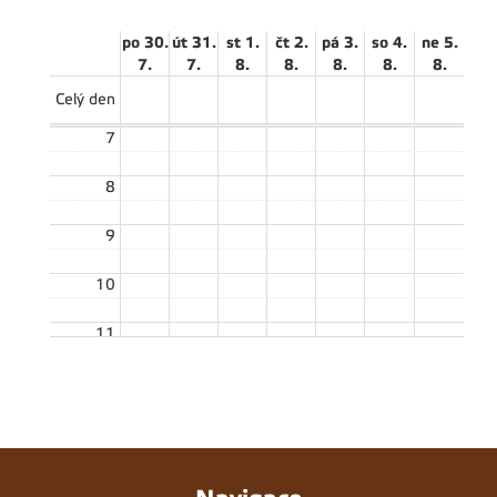
po 30.
út 31.
st 1.
čt 2.
pá 3.
so 4.
ne 5.
7.
7.
8.
8.
8.
8.
8.
Celý den
7
8
9
10
11
12
13
14