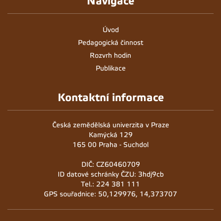
Navigace
15
Úvod
16
Pedagogická činnost
Rozvrh hodin
17
Publikace
18
Kontaktní informace
19
20
Česká zemědělská univerzita v Praze
Kamýcká 129
165 00 Praha - Suchdol
DIČ: CZ60460709
ID datové schránky ČZU: 3hdj9cb
Tel.: 224 381 111
GPS souřadnice: 50,129976, 14,373707