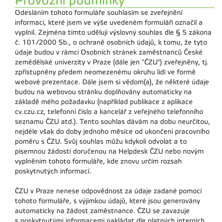
Provozní podmínky
Odesláním tohoto formuláře souhlasím se zveřejnění
informací, které jsem ve výše uvedeném formuláři označil a
vyplnil. Zejména tímto uděluji výslovný souhlas dle § 5 zákona
č. 101/2000 Sb., o ochraně osobních údajů, k tomu, že tyto
údaje budou v rámci Osobních stránek zaměstnanců České
zemědělské univerzity v Praze (dále jen "ČZU") zveřejněny, tj.
zpřístupněny předem neomezenému okruhu lidí ve formě
webové prezentace. Dále jsem si vědom(a), že některé údaje
budou na webovou stránku doplňovány automaticky na
základě mého požadavku (například publikace z aplikace
cv.czu.cz, telefonní číslo a kancelář z veřejného telefonního
seznamu ČZU atd.). Tento souhlas dávám na dobu neurčitou,
nejdéle však do doby jednoho měsíce od ukončení pracovního
poměru s ČZU. Svůj souhlas můžu kdykoli odvolat a to
písemnou žádostí doručenou na Helpdesk ČZU nebo novým
vyplněním tohoto formuláře, kde znovu určím rozsah
poskytnutých informací.
ČZU v Praze nenese odpovědnost za údaje zadané pomocí
tohoto formuláře, s výjimkou údajů, které jsou generovány
automaticky na žádost zaměstnance. ČZU se zavazuje
s poskytnutými informacemi nakládat dle platných interních