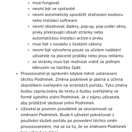
musí fungovat
nesmí být ve výstavbě
nesmí automaticky spouštět stahování souboru
nebo instalaci software
nesmí obsahovat dialery, pop-up, pop-under okna,
prvky překrývající obsah stránky nebo
automatickou instalaci active-x prvku
musí být v souladu s českými zákony
nesmí být vytvořena pouze za účelem nalákání
uživatele na placené prokliky nebo jinou reklamu
ze stránky musí být možnost vrátit se jediným
kliknutím na tlačítko Zpět
Provozovatel je oprávněn kdykoli měnit ustanovení
těchto Podmínek. Změna podmínek je platná a účinná
okamžikem zveřejnění na stránkách portálu. Tyto změny
budou zapracovány do textu a budou zveřejněny ve
formě úplného znění Podmínek. Je v zájmu uživatele,
aby průběžně sledoval znění Podmínek.
Uživatel je povinen pravidelně se seznamovat se
změnami Podmínek. Bude-li uživatel pokračovat v
používání služeb portálu po provedení těchto změn
provozovatelem, má se za to, že se změnami Podmínek