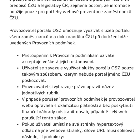
předpisů ČZU a legislativy ČR, zejména potom, že informace
použije pouze pro potřeby webové prezentace zaměstnanců
ČZU.
Provozovatel portálu OSZ umožňuje využívat služeb portálu
všem zaměstnancům a doktorandům ČZU při dodržení níže
uvedených Provozních podmínek.
Přistoupením k Provozním podmínkám uživatel
akceptuje veškerá jejich ustanovení.
Uživatel se zavazuje využívat služby portálu OSZ pouze
takovým způsobem, kterým nebude portál jméno ČZU
poškozovat.
Provozovatel si vyhrazuje právo upravit název
jednotlivých rubrik.
V případě porušení provozních podmínek je provozovatel
webu oprávněn s okamžitou platností a bez poskytnutí
finanční náhrady odstranit obsah, případně celý web
porušující tento zákaz.
Pokud uživatel umístí na své stránky hypertextový
odkaz na jiné webové stránky, cílové URL musí splňovat
následující podmínky: