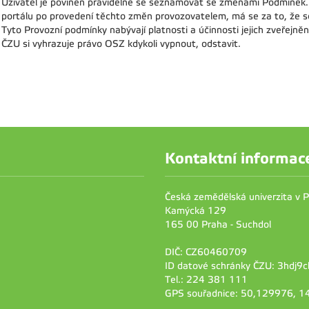
Uživatel je povinen pravidelně se seznamovat se změnami Podmínek. B
portálu po provedení těchto změn provozovatelem, má se za to, že 
Tyto Provozní podmínky nabývají platnosti a účinnosti jejich zveřejněn
ČZU si vyhrazuje právo OSZ kdykoli vypnout, odstavit.
Kontaktní informac
Česká zemědělská univerzita v 
Kamýcká 129
165 00 Praha - Suchdol
DIČ: CZ60460709
ID datové schránky ČZU: 3hdj9c
Tel.: 224 381 111
GPS souřadnice: 50,129976, 