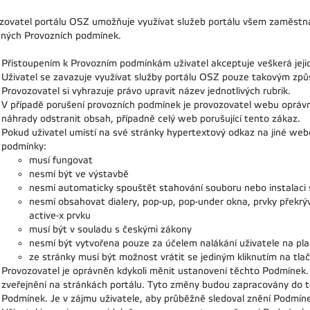
zovatel portálu OSZ umožňuje využívat služeb portálu všem zaměstn
ných Provozních podmínek.
Přistoupením k Provozním podmínkám uživatel akceptuje veškerá jeji
Uživatel se zavazuje využívat služby portálu OSZ pouze takovým z
Provozovatel si vyhrazuje právo upravit název jednotlivých rubrik.
V případě porušení provozních podmínek je provozovatel webu oprávně
náhrady odstranit obsah, případně celý web porušující tento zákaz.
Pokud uživatel umístí na své stránky hypertextový odkaz na jiné webo
podmínky:
musí fungovat
nesmí být ve výstavbě
nesmí automaticky spouštět stahování souboru nebo instalaci
nesmí obsahovat dialery, pop-up, pop-under okna, prvky překrýv
active-x prvku
musí být v souladu s českými zákony
nesmí být vytvořena pouze za účelem nalákání uživatele na pla
ze stránky musí být možnost vrátit se jediným kliknutím na tla
Provozovatel je oprávněn kdykoli měnit ustanovení těchto Podmínek
zveřejnění na stránkách portálu. Tyto změny budou zapracovány do t
Podmínek. Je v zájmu uživatele, aby průběžně sledoval znění Podmín