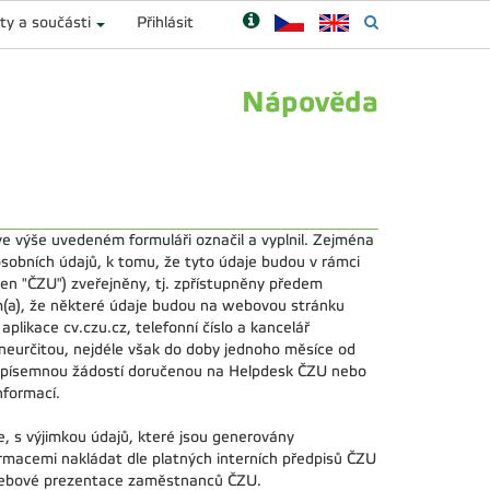
ty a součásti
Přihlásit
Nápověda
e výše uvedeném formuláři označil a vyplnil. Zejména
sobních údajů, k tomu, že tyto údaje budou v rámci
en "ČZU") zveřejněny, tj. zpřístupněny předem
(a), že některé údaje budou na webovou stránku
likace cv.czu.cz, telefonní číslo a kancelář
neurčitou, nejdéle však do doby jednoho měsíce od
o písemnou žádostí doručenou na Helpdesk ČZU nebo
nformací.
 s výjimkou údajů, které jsou generovány
macemi nakládat dle platných interních předpisů ČZU
 webové prezentace zaměstnanců ČZU.