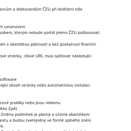
ancům a doktorandům ČZU při dodržení níže
ch ustanovení.
působem, kterým nebude portál jméno ČZU poškozovat.
n s okamžitou platností a bez poskytnutí finanční
vé stránky, cílové URL musí splňovat následující
 software
ající obsah stránky nebo automatickou instalaci
cené prokliky nebo jinou reklamu
čítko Zpět
. Změna podmínek je platná a účinná okamžikem
extu a budou zveřejněny ve formě úplného znění
ek.