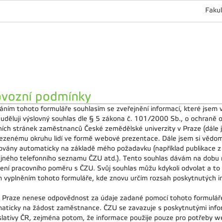
Fakul
ovozní podmínky
áním tohoto formuláře souhlasím se zveřejnění informací, které jsem v
 uděluji výslovný souhlas dle § 5 zákona č. 101/2000 Sb., o ochraně o
ích stránek zaměstnanců České zemědělské univerzity v Praze (dále j
zenému okruhu lidí ve formě webové prezentace. Dále jsem si vědom
ovány automaticky na základě mého požadavku (například publikace z ap
ejného telefonního seznamu ČZU atd.). Tento souhlas dávám na dobu 
ení pracovního poměru s ČZU. Svůj souhlas můžu kdykoli odvolat a t
 vyplněním tohoto formuláře, kde znovu určím rozsah poskytnutých i
 Praze nenese odpovědnost za údaje zadané pomocí tohoto formuláře,
aticky na žádost zaměstnance. ČZU se zavazuje s poskytnutými infor
islativy ČR, zejména potom, že informace použije pouze pro potřeby