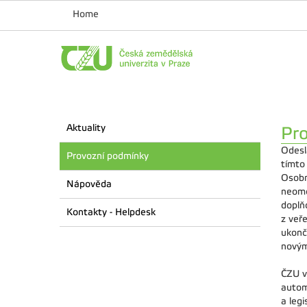
Home
Aktuality
Pr
Odesl
Provozní podmínky
tímto
Osobn
Nápověda
neome
doplň
Kontakty - Helpdesk
z veř
ukonč
novým
ČZU v
autom
a leg