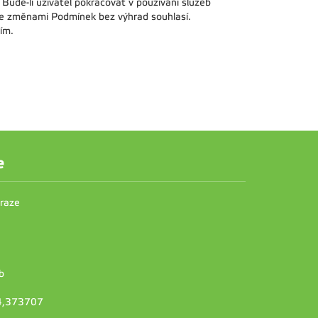
ude-li uživatel pokračovat v používání služeb
se změnami Podmínek bez výhrad souhlasí.
ím.
e
Praze
b
14,373707