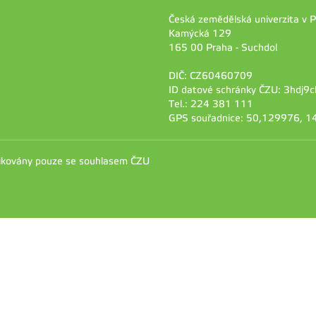
Česká zemědělská univerzita v 
Kamýcká 129
165 00 Praha - Suchdol
DIČ: CZ60460709
ID datové schránky ČZU: 3hdj9c
Tel.: 224 381 111
GPS souřadnice: 50,129976, 
likovány pouze se souhlasem ČZU