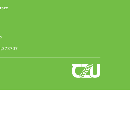
Praze
b
14,373707