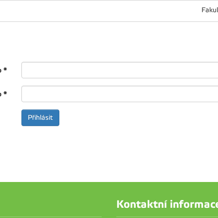
Fakul
o
*
o
*
Kontaktní informac