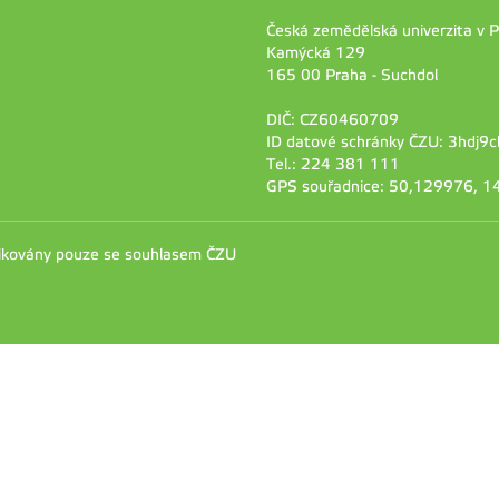
Česká zemědělská univerzita v 
Kamýcká 129
165 00 Praha - Suchdol
DIČ: CZ60460709
ID datové schránky ČZU: 3hdj9c
Tel.: 224 381 111
GPS souřadnice: 50,129976, 
likovány pouze se souhlasem ČZU