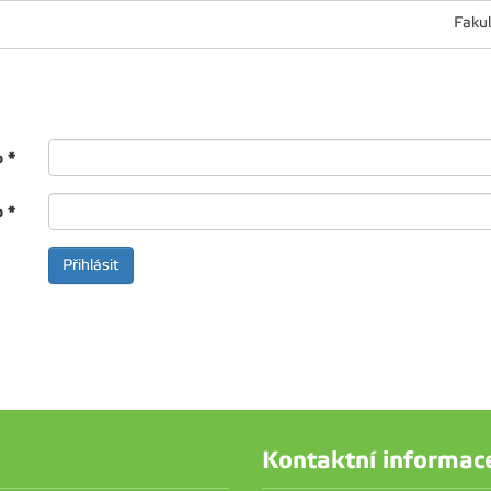
Fakul
o
*
o
*
Kontaktní informac