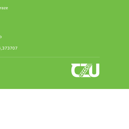
Praze
b
14,373707