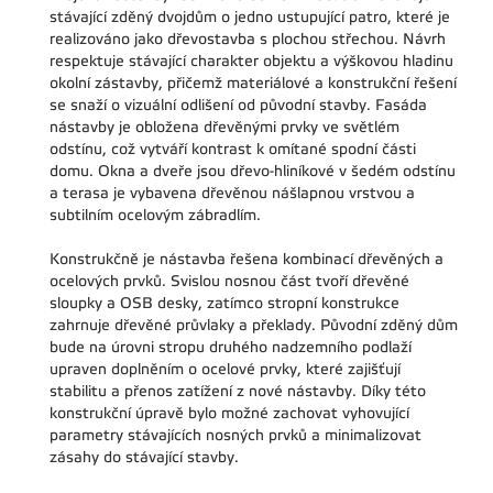
stávající zděný dvojdům o jedno ustupující patro, které je
realizováno jako dřevostavba s plochou střechou. Návrh
respektuje stávající charakter objektu a výškovou hladinu
okolní zástavby, přičemž materiálové a konstrukční řešení
se snaží o vizuální odlišení od původní stavby. Fasáda
nástavby je obložena dřevěnými prvky ve světlém
odstínu, což vytváří kontrast k omítané spodní části
domu. Okna a dveře jsou dřevo-hliníkové v šedém odstínu
a terasa je vybavena dřevěnou nášlapnou vrstvou a
subtilním ocelovým zábradlím.
Konstrukčně je nástavba řešena kombinací dřevěných a
ocelových prvků. Svislou nosnou část tvoří dřevěné
sloupky a OSB desky, zatímco stropní konstrukce
zahrnuje dřevěné průvlaky a překlady. Původní zděný dům
bude na úrovni stropu druhého nadzemního podlaží
upraven doplněním o ocelové prvky, které zajišťují
stabilitu a přenos zatížení z nové nástavby. Díky této
konstrukční úpravě bylo možné zachovat vyhovující
parametry stávajících nosných prvků a minimalizovat
zásahy do stávající stavby.