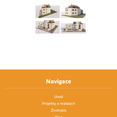
Navigace
Úvod
Projekty a realizace
Životopis