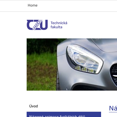
Home
Úvod
Ná
Názorné animace fyzikálních dějů