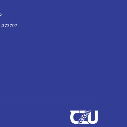
b
14,373707