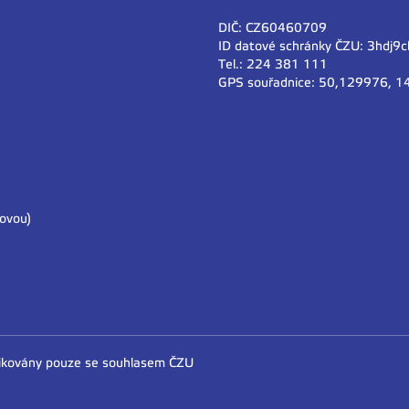
DIČ: CZ60460709
ID datové schránky ČZU: 3hdj9c
Tel.: 224 381 111
GPS souřadnice: 50,129976, 
kovou)
likovány pouze se souhlasem ČZU