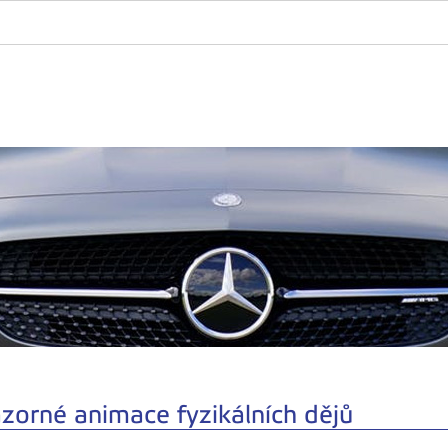
zorné animace fyzikálních dějů