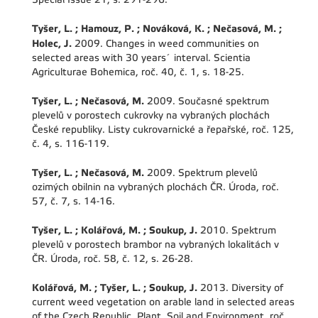
Tyšer, L. ; Hamouz, P. ; Nováková, K. ; Nečasová, M. ;
Holec, J.
2009. Changes in weed communities on
selected areas with 30 years´ interval. Scientia
Agriculturae Bohemica, roč. 40, č. 1, s. 18-25.
Tyšer, L. ; Nečasová, M.
2009. Současné spektrum
plevelů v porostech cukrovky na vybraných plochách
České republiky. Listy cukrovarnické a řepařské, roč. 125,
č. 4, s. 116-119.
Tyšer, L. ; Nečasová, M.
2009. Spektrum plevelů
ozimých obilnin na vybraných plochách ČR. Úroda, roč.
57, č. 7, s. 14-16.
Tyšer, L. ; Kolářová, M. ; Soukup, J.
2010. Spektrum
plevelů v porostech brambor na vybraných lokalitách v
ČR. Úroda, roč. 58, č. 12, s. 26-28.
Kolářová, M. ; Tyšer, L. ; Soukup, J.
2013. Diversity of
current weed vegetation on arable land in selected areas
of the Czech Republic. Plant, Soil and Environment
,
roč.