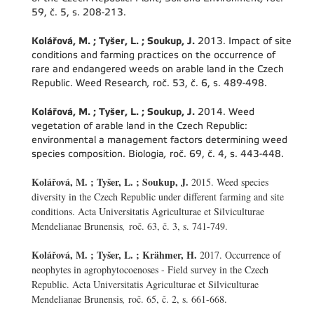
59, č. 5, s. 208-213.
Kolářová, M. ; Tyšer, L. ; Soukup, J.
2013. Impact of site
conditions and farming practices on the occurrence of
rare and endangered weeds on arable land in the Czech
Republic. Weed Research
,
roč. 53, č. 6, s. 489-498.
Kolářová, M. ; Tyšer, L. ; Soukup, J.
2014. Weed
vegetation of arable land in the Czech Republic:
environmental a management factors determining weed
species composition. Biologia
,
roč. 69, č. 4, s. 443-448.
Kolářová, M. ; Tyšer, L. ; Soukup, J.
2015. Weed species
diversity in the Czech Republic under different farming and site
conditions. Acta Universitatis Agriculturae et Silviculturae
Mendelianae Brunensis
,
roč. 63, č. 3, s. 741-749.
Kolářová, M. ; Tyšer, L. ; Krähmer, H.
2017. Occurrence of
neophytes in agrophytocoenoses - Field survey in the Czech
Republic. Acta Universitatis Agriculturae et Silviculturae
Mendelianae Brunensis
,
roč. 65, č. 2, s. 661-668.