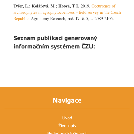
Tyšer, L.; Kolářová, M.; Hoová, T.T.
2019.
Occurrence of
archaeophytes in agrophytocoenoses – field survey in the Czech
Republic
.
Agronomy Research, roč. 17, č. 5, s. 2089-2105.
Seznam publikací generovaný
informačním systémem ČZU:
Navigace
Úvod
Životopis
Pedagogická činnost