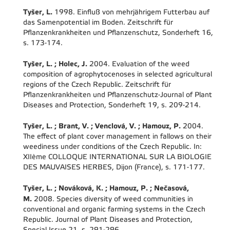
Tyšer, L.
1998. Einfluß von mehrjährigem Futterbau auf
das Samenpotential im Boden. Zeitschrift für
Pflanzenkrankheiten und Pflanzenschutz, Sonderheft 16,
s. 173-174.
Tyšer, L. ; Holec, J.
2004. Evaluation of the weed
composition of agrophytocenoses in selected agricultural
regions of the Czech Republic. Zeitschrift für
Pflanzenkrankheiten und Pflanzenschutz-Journal of Plant
Diseases and Protection, Sonderheft 19, s. 209-214.
Tyšer, L. ; Brant, V. ; Venclová, V. ; Hamouz, P.
2004.
The effect of plant cover management in fallows on their
weediness under conditions of the Czech Republic. In:
XIIème COLLOQUE INTERNATIONAL SUR LA BIOLOGIE
DES MAUVAISES HERBES, Dijon (France), s. 171-177.
Tyšer, L. ; Nováková, K. ; Hamouz, P. ; Nečasová,
M.
2008. Species diversity of weed communities in
conventional and organic farming systems in the Czech
Republic. Journal of Plant Diseases and Protection,
Special Issue 21, s. 291-296.