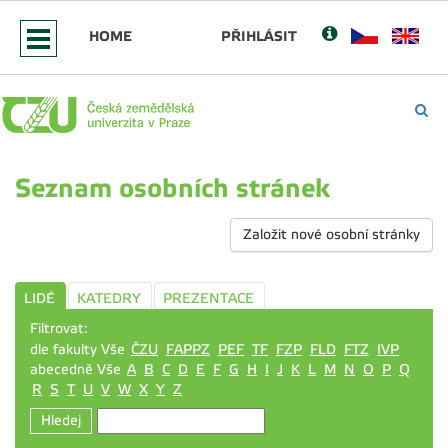
HOME
PŘIHLÁSIT
Seznam osobních stránek
Založit nové osobní stránky
LIDÉ
KATEDRY
PREZENTACE
Filtrovat:
dle fakulty Vše
ČZU
FAPPZ
PEF
TF
FZP
FLD
FTZ
IVP
abecedně Vše
A
B
C
D
E
F
G
H
I
J
K
L
M
N
O
P
Q
R
S
T
U
V
W
X
Y
Z
Hledej