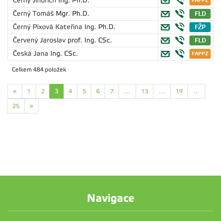
Černý Jindřich
Ing. Ph.D.
Černý Tomáš
Mgr. Ph.D.
Černý Pixová Kateřina
Ing. Ph.D.
Červený Jaroslav
prof. Ing. CSc.
Česká Jana
Ing. CSc.
Celkem 484 položek
«
1
2
3
4
5
6
7
…
13
…
19
…
25
»
Navigace