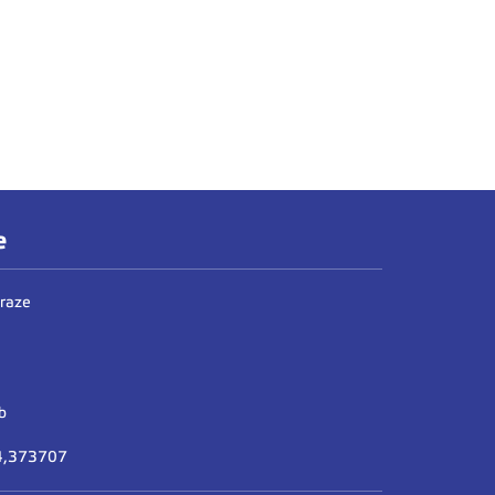
e
Praze
b
14,373707