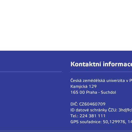
Kontaktní informac
Česká zemědělská univerzita v 
Kamýcká 129
165 00 Praha - Suchdol
DIČ: CZ60460709
ID datové schránky ČZU: 3hdj9c
Tel.: 224 381 111
GPS souřadnice: 50,129976, 