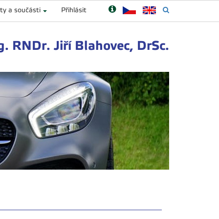
ty a součásti
Přihlásit
g. RNDr. Jiří Blahovec, DrSc.