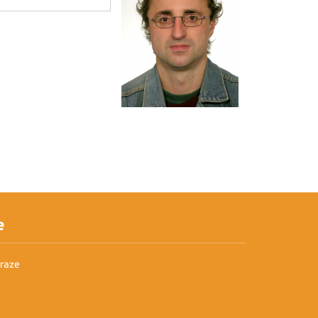
e
Praze