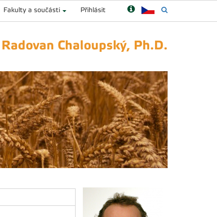
Fakulty a součásti
Přihlásit
. Radovan Chaloupský, Ph.D.