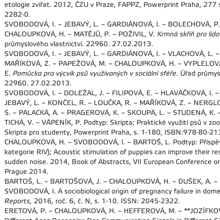
etologie zvířat. 2012, ČZU v Praze, FAPPZ, Powerprint Praha, 277
2282-0.
SVOBODOVÁ, I. – JEBAVÝ, L. – GARDIÁNOVÁ, I. – BOLECHOVÁ, P.
CHALOUPKOVÁ, H. – MATĚJŮ, P. – POŽIVIL, V.
Krmná skříň pro lid
průmyslového vlastnictví. 22960. 27.02.2013.
SVOBODOVÁ, I. – JEBAVÝ, L. – GARDIÁNOVÁ, I. – VLACHOVÁ, L. –
MAŘÍKOVÁ, Z. – PAPEŽOVÁ, M. – CHALOUPKOVÁ, H. – VYPLELOVÁ
E.
Pomůcka pro výcvik psů využívaných v sociální sféře
. Úřad průmys
22960. 27.02.2013.
SVOBODOVÁ, I. – DOLEŽAL, J. – FILIPOVÁ, E. – HLAVÁČKOVÁ, I. 
JEBAVÝ, L. – KONČEL, R. – LOUČKA, R. – MAŘÍKOVÁ, Z. – NERG
S. – PALACKÁ, A. – PRAGEROVÁ, K. – SKOUPÁ, L. – STUDENÁ, K. 
TICHÁ, V. – VÁPENÍK, P. Podtyp: Skripta; Praktické využití psů v zoo
Skripta pro studenty, Powerprint Praha, s. 1-180, ISBN:978-80-2
CHALOUPKOVÁ, H. – SVOBODOVÁ, I. – BARTOŠ, L. Podtyp: Příspěv
kategorie RIV); Acoustic stimulation of puppies can improve their 
sudden noise. 2014, Book of Abstracts, VII European Conference on
Prague 2014.
BARTOŠ, L. – BARTOŠOVÁ, J. – CHALOUPKOVÁ, H. – DUŠEK, A. –
SVOBODOVÁ, I. A sociobiological origin of pregnancy failure in dom
Reports,
2016, roč. 6, č. N, s. 1-10. ISSN: 2045-2322.
ERETOVÁ, P. – CHALOUPKOVÁ, H. – HEFFEROVÁ, M. – **JOZÍFKOVÁ,