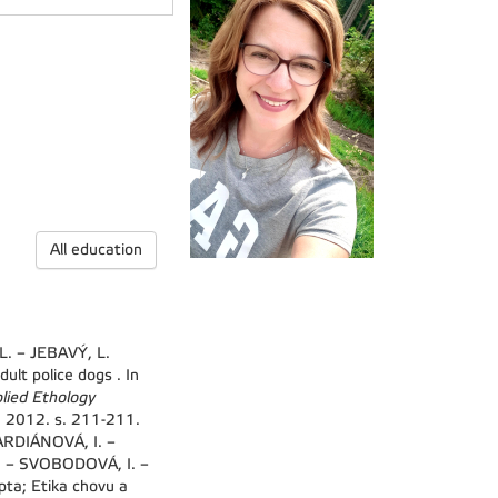
All education
. – JEBAVÝ, L.
ult police dogs . In
plied Ethology
 2012. s. 211-211.
ARDIÁNOVÁ, I. –
. – SVOBODOVÁ, I. –
ta; Etika chovu a