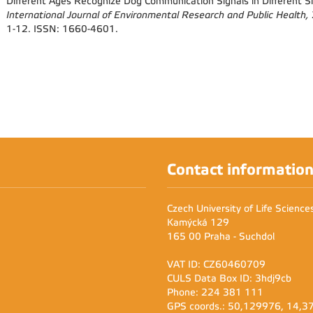
Different Ages Recognize Dog Communication Signals in Different Si
International Journal of Environmental Research and Public Health,
1-12. ISSN: 1660-4601.
Contact informatio
Czech University of Life Scienc
Kamýcká 129
165 00 Praha - Suchdol
VAT ID: CZ60460709
CULS Data Box ID: 3hdj9cb
Phone: 224 381 111
GPS coords.: 50,129976, 14,