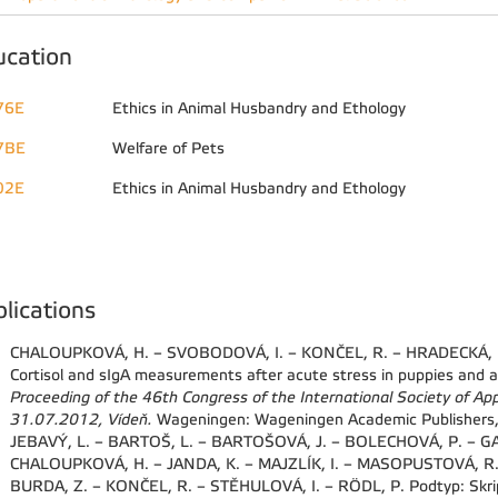
ucation
76E
Ethics in Animal Husbandry and Ethology
7BE
Welfare of Pets
02E
Ethics in Animal Husbandry and Ethology
lications
CHALOUPKOVÁ, H. – SVOBODOVÁ, I. – KONČEL, R. – HRADECKÁ, L
Cortisol and sIgA measurements after acute stress in puppies and ad
Proceeding of the 46th Congress of the International Society of Ap
31.07.2012, Vídeň.
Wageningen: Wageningen Academic Publishers,
JEBAVÝ, L. – BARTOŠ, L. – BARTOŠOVÁ, J. – BOLECHOVÁ, P. – G
CHALOUPKOVÁ, H. – JANDA, K. – MAJZLÍK, I. – MASOPUSTOVÁ, R
BURDA, Z. – KONČEL, R. – STĚHULOVÁ, I. – RÖDL, P. Podtyp: Skrip