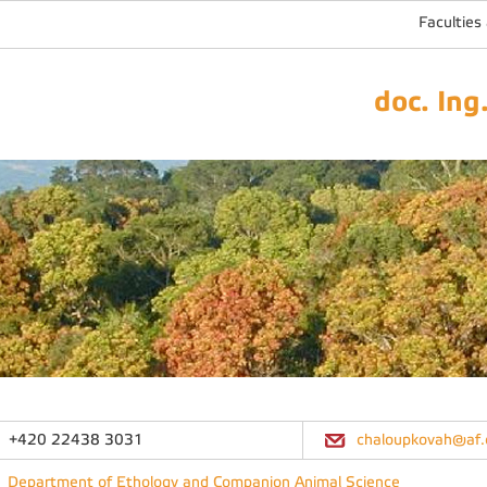
Faculties
doc. Ing
+420 22438 3031
chaloupkovah@af.
Department of Ethology and Companion Animal Science