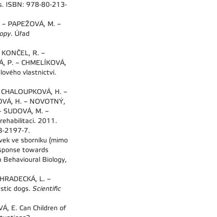
 s. ISBN: 978-80-213-
 – PAPEŽOVÁ, M. –
oopy
. Úřad
 KONČEL, R. –
, P. – CHMELÍKOVÁ,
lového vlastnictví.
– CHALOUPKOVÁ, H. –
LOVÁ, H. – NOVOTNÝ,
– SUDOVÁ, M. –
rehabilitaci. 2011.
13-2197-7.
ek ve sborníku (mimo
response towards
 Behavioural Biology,
 HRADECKÁ, L. –
estic dogs.
Scientific
 E. Can Children of