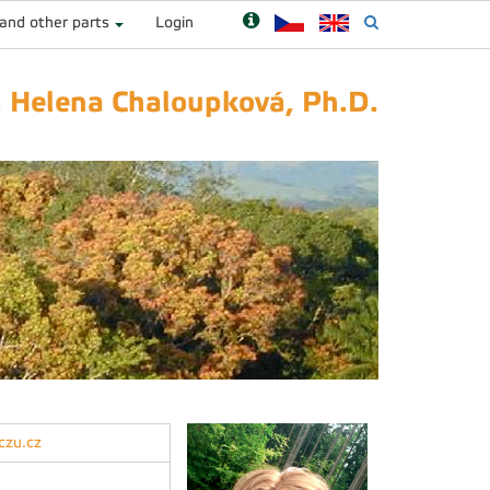
 and other parts
Login
. Helena Chaloupková, Ph.D.
czu.cz