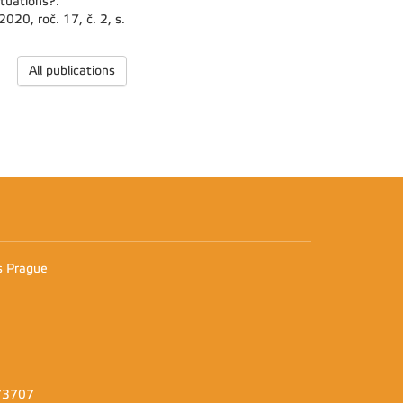
tuations?.
2020, roč. 17, č. 2, s.
All publications
n
es Prague
373707