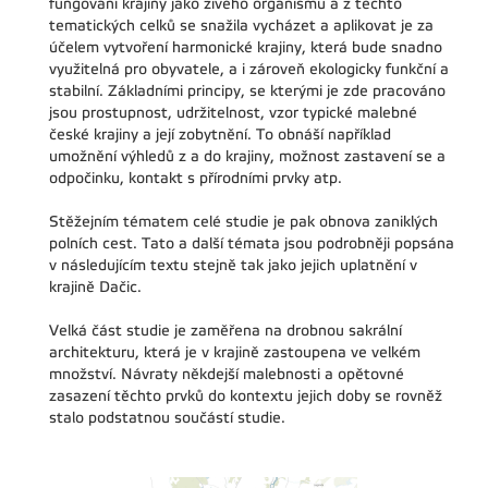
fungování krajiny jako živého organismu a z těchto
tematických celků se snažila vycházet a aplikovat je za
účelem vytvoření harmonické krajiny, která bude snadno
využitelná pro obyvatele, a i zároveň ekologicky funkční a
stabilní. Základními principy, se kterými je zde pracováno
jsou prostupnost, udržitelnost, vzor typické malebné
české krajiny a její zobytnění. To obnáší například
umožnění výhledů z a do krajiny, možnost zastavení se a
odpočinku, kontakt s přírodními prvky atp.
Stěžejním tématem celé studie je pak obnova zaniklých
polních cest. Tato a další témata jsou podrobněji popsána
v následujícím textu stejně tak jako jejich uplatnění v
krajině Dačic.
Velká část studie je zaměřena na drobnou sakrální
architekturu, která je v krajině zastoupena ve velkém
množství. Návraty někdejší malebnosti a opětovné
zasazení těchto prvků do kontextu jejich doby se rovněž
stalo podstatnou součástí studie.