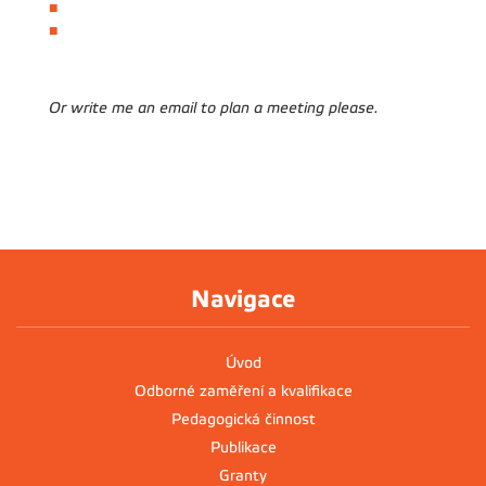
2.1.2023 13.30-14.00
18.1.2023 13.30-13.50
Or write me an email to plan a meeting please.
Navigace
Úvod
Odborné zaměření a kvalifikace
Pedagogická činnost
Publikace
Granty