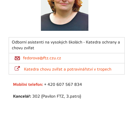
Odborní asistenti na vysokých školách - Katedra ochrany a
chovu zvířat
fedorova@ftz.czu.cz
Katedra chovu zvířat a potravinářství v tropech
Mobilní telefon:
+ 420 607 567 834
Kancelář:
302 (Pavilon FTZ, 3.patro)
Konzultační hodiny/
Nearest contact hours:
: