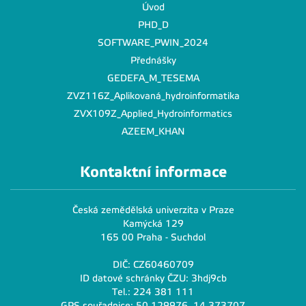
Úvod
PHD_D
SOFTWARE_PWIN_2024
Přednášky
GEDEFA_M_TESEMA
ZVZ116Z_Aplikovaná_hydroinformatika
ZVX109Z_Applied_Hydroinformatics
AZEEM_KHAN
Kontaktní informace
Česká zemědělská univerzita v Praze
Kamýcká 129
165 00 Praha - Suchdol
DIČ: CZ60460709
ID datové schránky ČZU: 3hdj9cb
Tel.: 224 381 111
GPS souřadnice: 50,129976, 14,373707