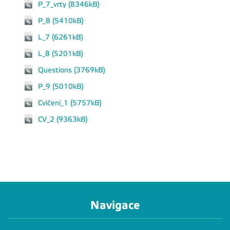
P_7_vrty (8346kB)
P_8 (5410kB)
L_7 (6261kB)
L_8 (5201kB)
Questions (3769kB)
P_9 (5010kB)
Cvičení_1 (5757kB)
CV_2 (9363kB)
Navigace