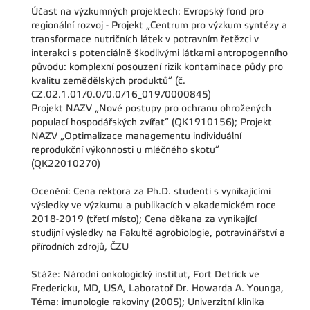
Účast na výzkumných projektech: Evropský fond pro
regionální rozvoj - Projekt „Centrum pro výzkum syntézy a
transformace nutričních látek v potravním řetězci v
interakci s potenciálně škodlivými látkami antropogenního
původu: komplexní posouzení rizik kontaminace půdy pro
kvalitu zemědělských produktů“ (č.
CZ.02.1.01/0.0/0.0/16_019/0000845)
Projekt NAZV „Nové postupy pro ochranu ohrožených
populací hospodářských zvířat“ (QK1910156); Projekt
NAZV „Optimalizace managementu individuální
reprodukční výkonnosti u mléčného skotu“
(QK22010270)
Ocenění: Cena rektora za Ph.D. studenti s vynikajícími
výsledky ve výzkumu a publikacích v akademickém roce
2018-2019 (třetí místo); Cena děkana za vynikající
studijní výsledky na Fakultě agrobiologie, potravinářství a
přírodních zdrojů, ČZU
Stáže: Národní onkologický institut, Fort Detrick ve
Fredericku, MD, USA, Laboratoř Dr. Howarda A. Younga,
Téma: imunologie rakoviny (2005); Univerzitní klinika