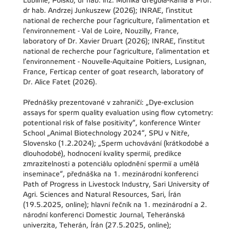
Lublinie, Polsko, dr hab. inż. Monika Greguła-Kania a Prof.
dr hab. Andrzej Junkuszew (2026); INRAE, l’institut
national de recherche pour l’agriculture, l’alimentation et
l’environnement - Val de Loire, Nouzilly, France,
laboratory of Dr. Xavier Druart (2026); INRAE, l’institut
national de recherche pour l’agriculture, l’alimentation et
l’environnement - Nouvelle-Aquitaine Poitiers, Lusignan,
France, Ferticap center of goat research, laboratory of
Dr. Alice Fatet (2026).
Přednášky prezentované v zahraničí: „Dye-exclusion
assays for sperm quality evaluation using flow cytometry:
potentional risk of false positivity“, konference Winter
School „Animal Biotechnology 2024“, SPU v Nitře,
Slovensko (1.2.2024); „Sperm uchovávání (krátkodobé a
dlouhodobé), hodnocení kvality spermií, predikce
zmrazitelnosti a potenciálu oplodnění spermií a umělá
inseminace“, přednáška na 1. mezinárodní konferenci
Path of Progress in Livestock Industry, Sari University of
Agri. Sciences and Natural Resources, Sari, Írán
(19.5.2025, online); hlavní řečník na 1. mezinárodní a 2.
národní konferenci Domestic Journal, Teheránská
univerzita, Teherán, Írán (27.5.2025, online);