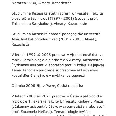
Narozen 1980, Almaty, Kazachstán
Studium na Kazašské státní agrární univerzitě, Fakulta
biozdrojů a technologií (1997 - 2001) (student prof.
Toleukhana Sadykulova), Almaty, Kazachstán
Studium na Kazašské národní pedagogické univerzitě
Abai, Institut přírodních věd (2001 - 2003), Almaty,
Kazachstán
V letech 1999 až 2005 pracoval v Ajtchožinově ústavu
molekulární biologie a biochemie v Almaty, Kazachstán
(výzkumný asistent v laboratoři prof. Nikolaje Beljajeva).
Téma: fenomén přirozené supresorové aktivity myší
kostní dřeně a její role v myší kancerogenezi
Od roku 2006 žije v Praze, Česká republika
V letech 2006 až 2021 pracoval v Ústavu patologické
fyziologie 1. lékařské fakulty Univerzity Karlovy v Praze
(výzkumný asistent/průtokový cytometrista v laboratoři
prof. Emanuela Nečase). Téma: biologie myších