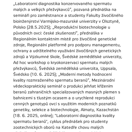
„Laboratorní diagnostika konzervovaného spermatu
malých a velkých přežvýkavců“, pozvaná přednáška na
semináři pro zaměstnance a studenty Fakulty živočišného
bioinženýrství Varmijsko-mazurské univerzity v Olsztyně,
Polsko (28.5.2025); „Reprodukční biotechnologie u
původních ovcí: české zkušenosti“, přednáška v
Regionálním kontaktním místě pro živočišné genetické
zdroje, Regionální platformě pro podporu managementu,
ochrany a udržitelného využívání živočišných genetických
zdrojů a Výzkumné škole, Švédské zemědělské univerzity,
Ad hoc workshop o kryokonzervaci spermatu malých
přežvýkavců, Švédská zemědělská univerzita, Uppsala,
Švédsko (10. 6. 2025); „Moderní metody hodnocení
kvality rozmraženého spermatu beranů“, Mezinárodní
vědeckopraktický seminář o produkci jehňat křížením
beranů zahraničních specializovaných masných plemen s
bahnicemi s tlustým ocasem a o urychlené reprodukci
cenných genotypů ovcí s využitím moderních poznatků
genetiky, selekce a biotechnologie, Almaty, Kazachstán
(18. 6. 2025, online); "Laboratorní diagnostika kvality
spermatu beranů", cyklus přednášek pro studenty
zootechnických oborů na Katedře chovu malých