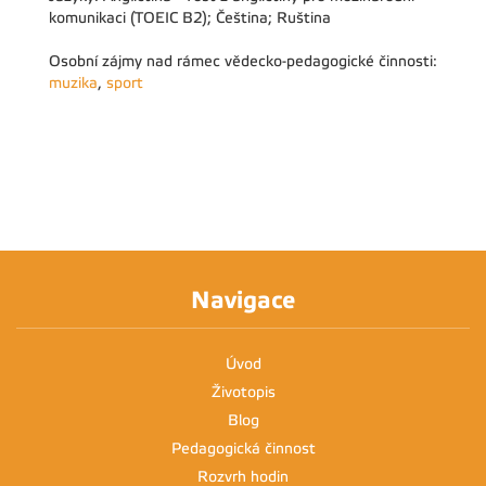
komunikaci (TOEIC B2); Čeština; Ruština
Osobní zájmy nad rámec vědecko-pedagogické činnosti:
muzika
,
sport
Navigace
Úvod
Životopis
Blog
Pedagogická činnost
Rozvrh hodin