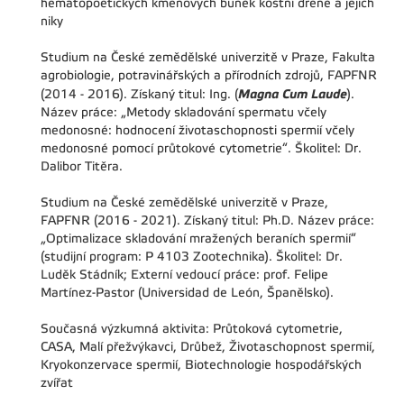
hematopoetických kmenových buněk kostní dřeně a jejich
niky
Studium na České zemědělské univerzitě v Praze, Fakulta
agrobiologie, potravinářských a přírodních zdrojů, FAPFNR
Magna Cum Laude
(2014 - 2016). Získaný titul: Ing. (
).
Název práce: „Metody skladování spermatu včely
medonosné: hodnocení životaschopnosti spermií včely
medonosné pomocí průtokové cytometrie“. Školitel: Dr.
Dalibor Titěra.
Studium na České zemědělské univerzitě v Praze,
FAPFNR (2016 - 2021). Získaný titul: Ph.D. Název práce:
„Optimalizace skladování mražených beraních spermií“
(studijní program: P 4103 Zootechnika). Školitel: Dr.
Luděk Stádník; Externí vedoucí práce: prof. Felipe
Martínez-Pastor (Universidad de León, Španělsko).
Současná výzkumná aktivita: Průtoková cytometrie,
CASA, Malí přežvýkavci, Drůbež, Životaschopnost spermií,
Kryokonzervace spermií, Biotechnologie hospodářských
zvířat