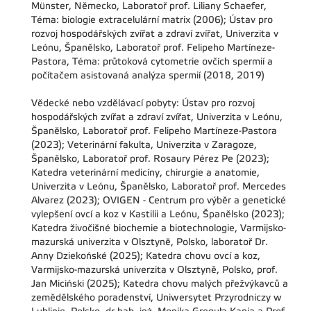
Münster, Německo, Laboratoř prof. Liliany Schaefer,
Téma: biologie extracelulární matrix (2006); Ústav pro
rozvoj hospodářských zvířat a zdraví zvířat, Univerzita v
Leónu, Španělsko, Laboratoř prof. Felipeho Martíneze-
Pastora, Téma: průtoková cytometrie ovčích spermií a
počítačem asistovaná analýza spermií (2018, 2019)
Vědecké nebo vzdělávací pobyty: Ústav pro rozvoj
hospodářských zvířat a zdraví zvířat, Univerzita v Leónu,
Španělsko, Laboratoř prof. Felipeho Martíneze-Pastora
(2023); Veterinární fakulta, Univerzita v Zaragoze,
Španělsko, Laboratoř prof. Rosaury Pérez Pe (2023);
Katedra veterinární medicíny, chirurgie a anatomie,
Univerzita v Leónu, Španělsko, Laboratoř prof. Mercedes
Alvarez (2023); OVIGEN - Centrum pro výběr a genetické
vylepšení ovcí a koz v Kastilii a Leónu, Španělsko (2023);
Katedra živočišné biochemie a biotechnologie, Varmijsko-
mazurská univerzita v Olsztyně, Polsko, laboratoř Dr.
Anny Dziekońské (2025); Katedra chovu ovcí a koz,
Varmijsko-mazurská univerzita v Olsztyně, Polsko, prof.
Jan Miciński (2025); Katedra chovu malých přežvýkavců a
zemědělského poradenství, Uniwersytet Przyrodniczy w