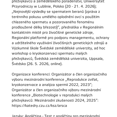
přežvýkavců a zemědělského poradenství, Uniwersytet
Przyrodniczy w Lublinie, Polsko (20 - 21. 4. 2026);
„Nejnovější výsledky se spermatem beranů (zpráva z
terénního pokusu umělého oplodnění ovcí s použitím
chlazeného spermatu a pozorovaného fenoménu
prodloužené délky březosti)“, přednáška v Regionálním
kontaktním místě pro živočišné genetické zdroje,
Regionální platformě pro podporu managementu, ochrany
a udržitelného využívání živočišných genetických zdrojů a
Výzkumné škole Švédské zemědělské univerzity, ad hoc
workshop o kryokonzervaci spermatu malých
přežvýkavců, Švédská zemědělská univerzita, Uppsala,
Švédsko (26. 5. 2026, online).
Organizace konferencí: Organizátor a člen organizačního
výboru mezinárodní konference „Reprodukce zvířat,
kryokonzervace a analýza spermií 2022, 2023“;
Organizátor a člen organizačního výboru mezinárodní
konference „Biotechnologie v reprodukci malých
přežvýkavců: Mezinárodní zkušenosti 2024, 2025“:
https://katedry.czu.cz/ksz/arsca
Jazyky: Angličtina - Test z angličtiny pro mezinárodní