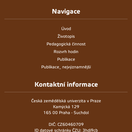
14
Navigace
15
Úvod
16
Životopis
Pedagogická činnost
17
Rozvrh hodin
18
Publikace
Publikace_ nejvýznamnější
19
Kontaktní informace
20
Česká zemědělská univerzita v Praze
Kamýcká 129
165 00 Praha - Suchdol
DIČ: CZ60460709
ID datové schránky ČZU: 3hdj9cb