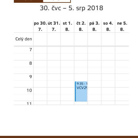
30. čvc – 5. srp 2018
po 30.
út 31.
st 1.
čt 2.
pá 3.
so 4.
ne 5.
7.
7.
8.
8.
8.
8.
8.
Celý den
7
8
9
9:35 - 11:05
VCV29E
10
11
12
13