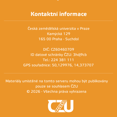
Kontaktní informace
Česká zemědělská univerzita v Praze
Kamýcká 129
165 00 Praha - Suchdol
DIČ: CZ60460709
ID datové schránky ČZU: 3hdj9cb
Tel.: 224 381 111
GPS souřadnice: 50,129976, 14,373707
Materiály umístěné na tomto serveru mohou být publikovány
pouze se souhlasem ČZU
© 2026 - Všechna práva vyhrazena