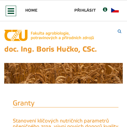
HOME
PŘIHLÁSIT
doc. Ing. Boris Hučko, CSc.
Granty
Stanovení klíčových nutričních parametrů
pšeničného zrna, vývoj nových donorů kvality