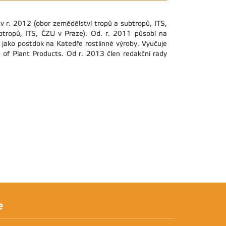
l v r. 2012 (obor zemědělství tropů a subtropů, ITS,
btropů, ITS, ČZU v Praze). Od. r. 2011 působí na
jako postdok na Katedře rostlinné výroby. Vyučuje
g of Plant Products. Od r. 2013 člen redakční rady
e