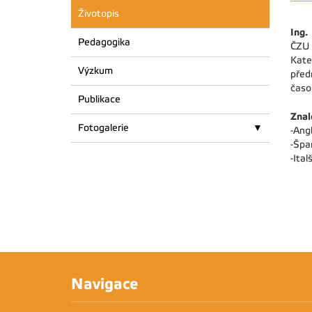
Životopis
Ing.
Pedagogika
ČZU 
Kate
Výzkum
před
časo
Publikace
Znal
Fotogalerie
-Angl
-Špa
-Ital
Navigace