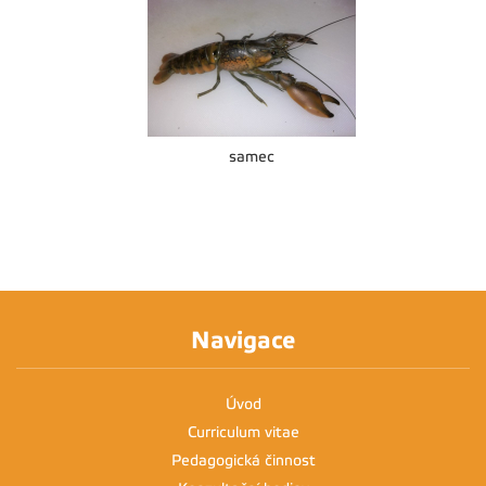
samec
Navigace
Úvod
Curriculum vitae
Pedagogická činnost