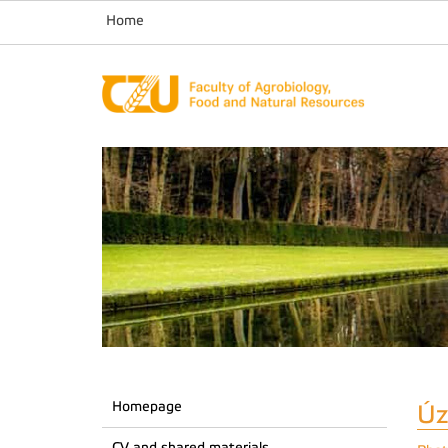
Home
Homepage
Úz
CV and shared materials