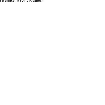
 u silnice II/101 v Říčanech