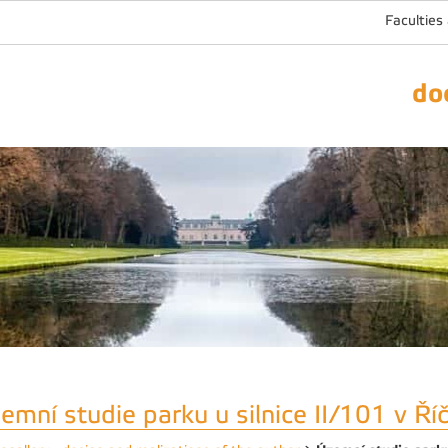
Faculties
do
emní studie parku u silnice II/101 v Ří