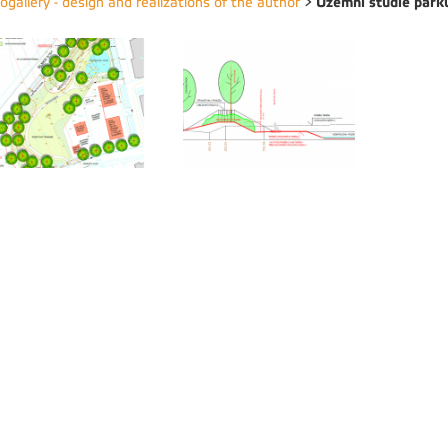
Územní studie parku
ogallery - design and realizations of the author
>