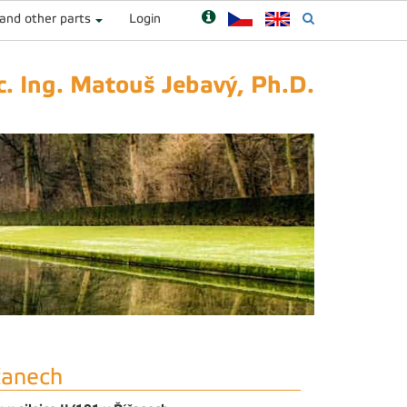
 and other parts
Login
c. Ing. Matouš Jebavý, Ph.D.
čanech