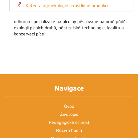
Katedra agroekologie a rostlinné produkce
odborná specializace na pícniny pěstované na orné půdě,
ekologii pícních druhů, pěstitelské technologie, kvalitu a
konzervaci píce
Navigace
Úvod
Životopis
Pedagogická činnost
Rozvrh hodin