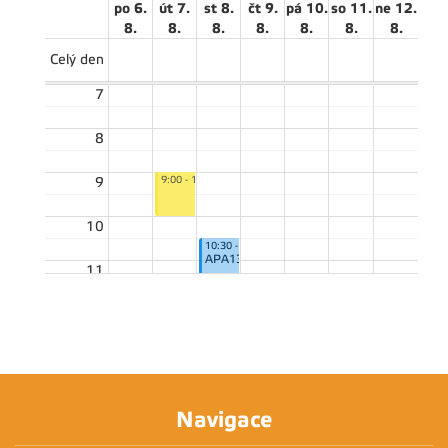
po 6.
út 7.
st 8.
čt 9.
pá 10.
so 11.
ne 12.
8.
8.
8.
8.
8.
8.
8.
Celý den
7
8
9:00 - 10:00
9
10
10:30 - 12:00
APA13E
11
12
13
14:00 - 15:30
14
APA39E
Navigace
15