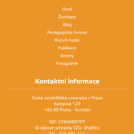
15:45 - 17:15
Úvod
16
APA39E
Životopis
Blog
17
Pedagogická činnost
18
Rozvrh hodin
Publikace
19
Granty
Fotogalerie
20
Kontaktní informace
Česká zemědělská univerzita v Praze
Kamýcká 129
165 00 Praha - Suchdol
DIČ: CZ60460709
ID datové schránky ČZU: 3hdj9cb
Tel.: 224 381 111