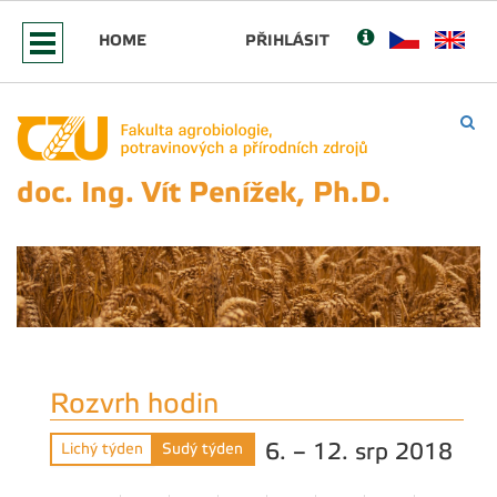
HOME
PŘIHLÁSIT
doc. Ing. Vít Penížek, Ph.D.
Rozvrh hodin
6. – 12. srp 2018
Lichý týden
Sudý týden