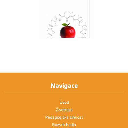
Navigace
Úvod
Životopis
Pedagogická činnost
Rozvrh hodin